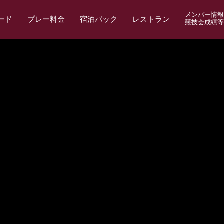
メンバー情報
ード
プレー料金
宿泊パック
レストラン
競技会成績等