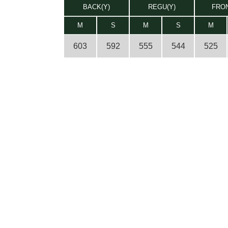
BACK(Y)
REGU(Y)
FRON
M
S
M
S
M
603
592
555
544
525