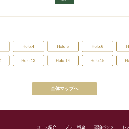
Hole.4
Hole.5
Hole.6
H
2
Hole.13
Hole.14
Hole.15
H
全体マップへ
コース紹介
プレー料金
宿泊パック
レ