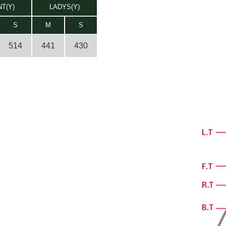
T(Y)
LADYS(Y)
S
M
S
514
441
430