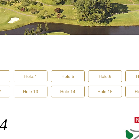
Hole.4
Hole.5
Hole.6
H
2
Hole.13
Hole.14
Hole.15
H
14