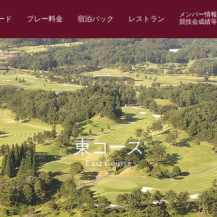
メンバー情報
ード
プレー料金
宿泊パック
レストラン
競技会成績等
東コース
East Course